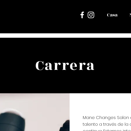
Casa
Carrera
Mane Changes Salon e
talento a través de la
continua. Estamos int