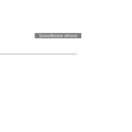
Suscríbase ahora
4pm
Solo por cita
pm
Solo por cita
m - 9pm
 - 5pm