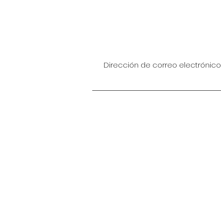
Dirección:
4801 S Universidad Dr. #108, Davie 
Correo electrónico:
manechangessalon@outlook.co